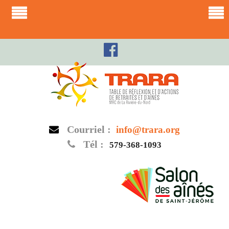
Skip
to
content
Courriel :
info@trara.org
Tél :
579-368-1093