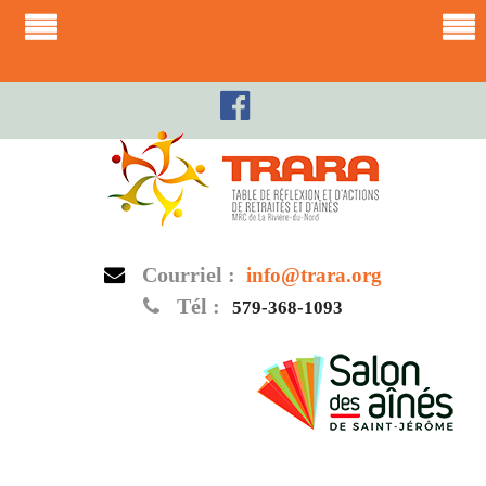
Skip
to
content
Courriel :
info@trara.org
Tél :
579-368-1093