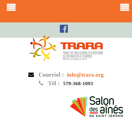
Skip
to
content
Courriel :
info@trara.org
Tél :
579-368-1093