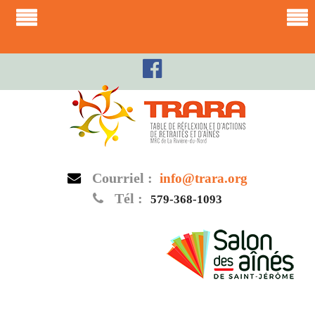
Skip
to
content
Courriel :
info@trara.org
Tél :
579-368-1093