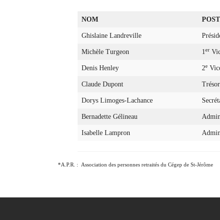
NOM
POST
Ghislaine Landreville
Présid
er
Michèle Turgeon
1
Vic
e
Denis Henley
2
Vice
Claude Dupont
Trésor
Dorys Limoges-Lachance
Secrét
Bernadette Gélineau
Admini
Isabelle Lampron
Admini
*A.P.R. : Association des personnes retraités du Cégep de St-Jérôme