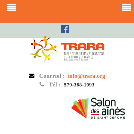
Skip
to
content
Courriel :
info@trara.org
Tél :
579-368-1093