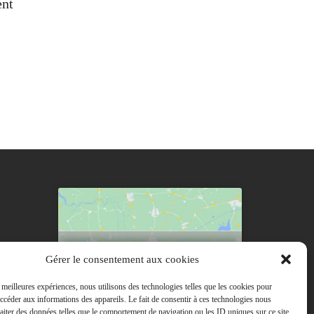
ent
Cliquez pour accepter les cookies
nd Est
Gérer le consentement aux cookies
marketing et activer ce contenu
s meilleures expériences, nous utilisons des technologies telles que les cookies pour
accéder aux informations des appareils. Le fait de consentir à ces technologies nous
raiter des données telles que le comportement de navigation ou les ID uniques sur ce site.