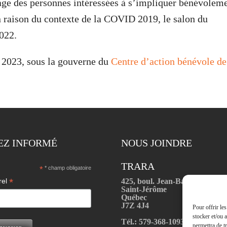
age des personnes intéressées à s’impliquer bénévolem
 raison du contexte de la COVID 2019, le salon du
022.
 2023, sous la gouverne du
Centre d’action bénévole de
EZ INFORMÉ
NOUS JOINDRE
TRARA
*
* champ obligatoire
*
425, boul. Jean-Baptiste-Rolla
rel
Saint-Jérôme
Québec
J7Z 4J4
Pour offrir le
stocker et/ou 
Tél.: 579-368-1093
permettra de t