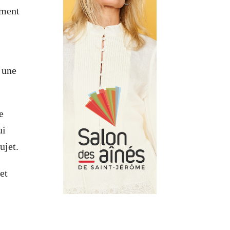
ement
 une
e
ui
ujet.
et