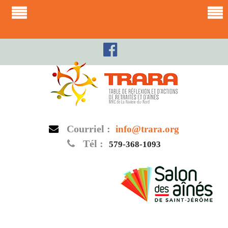
Skip
to
content
Courriel :
info@trara.org
Tél :
579-368-1093