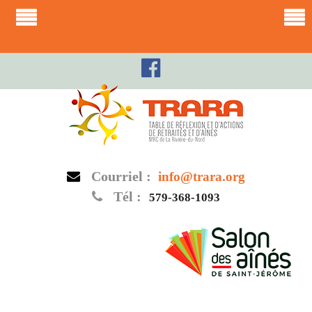
Skip
to
content
Courriel :
info@trara.org
Tél :
579-368-1093