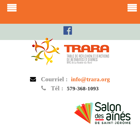
Skip
to
content
Courriel :
info@trara.org
Tél :
579-368-1093