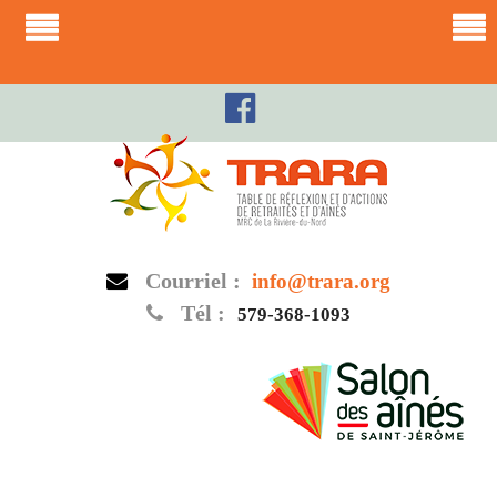
Skip
to
content
Courriel :
info@trara.org
Tél :
579-368-1093