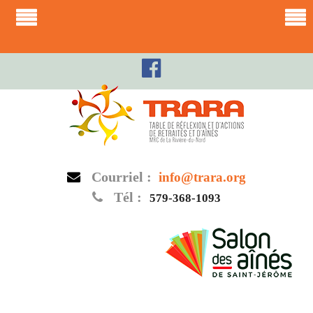
Skip
to
content
Courriel :
info@trara.org
Tél :
579-368-1093