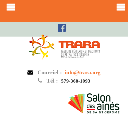
Skip
to
content
Courriel :
info@trara.org
Tél :
579-368-1093