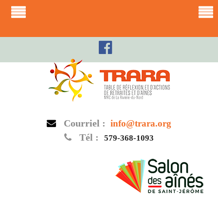
Skip
to
content
Courriel :
info@trara.org
Tél :
579-368-1093