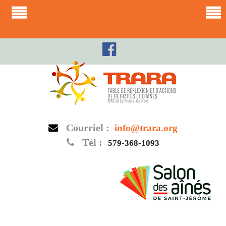
Skip
to
content
Courriel :
info@trara.org
Tél :
579-368-1093