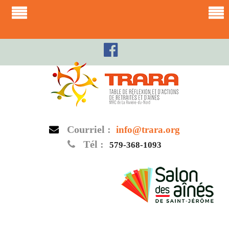
Skip
to
content
Courriel :
info@trara.org
Tél :
579-368-1093