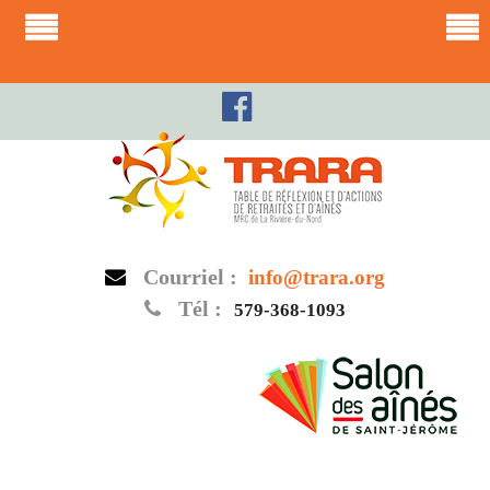
Skip
to
content
Courriel :
info@trara.org
Tél :
579-368-1093