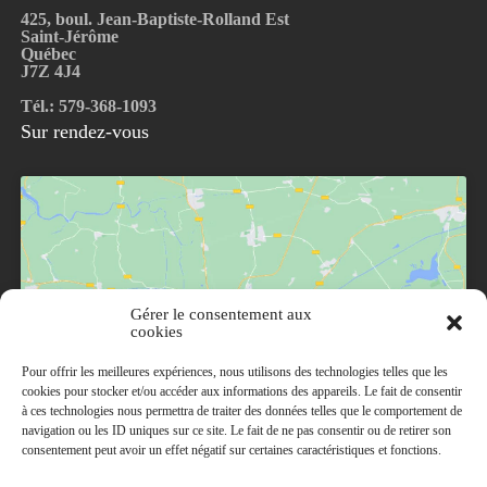
425, boul. Jean-Baptiste-Rolland Est
Saint-Jérôme
Québec
J7Z 4J4
Tél.: 579-368-1093
Sur rendez-vous
Gérer le consentement aux
Cliquez pour accepter les cookies marketing et
cookies
activer ce contenu
Pour offrir les meilleures expériences, nous utilisons des technologies telles que les
cookies pour stocker et/ou accéder aux informations des appareils. Le fait de consentir
à ces technologies nous permettra de traiter des données telles que le comportement de
navigation ou les ID uniques sur ce site. Le fait de ne pas consentir ou de retirer son
consentement peut avoir un effet négatif sur certaines caractéristiques et fonctions.